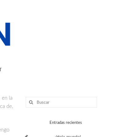
T
 en la
Buscar
por:
ca de,
Entradas recientes
tengo
¡Hola mundo!